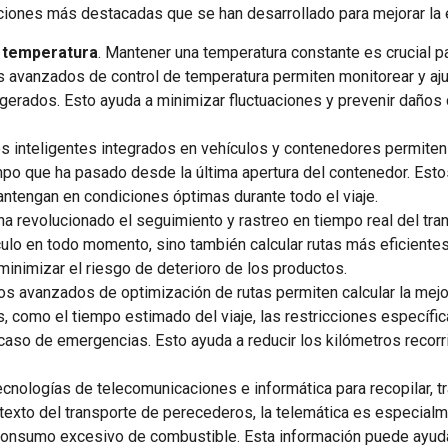
iones más destacadas que se han desarrollado para mejorar la e
 temperatura
. Mantener una temperatura constante es crucial pa
avanzados de control de temperatura permiten monitorear y ajus
erados. Esto ayuda a minimizar fluctuaciones y prevenir daños c
es inteligentes integrados en vehículos y contenedores permite
empo que ha pasado desde la última apertura del contenedor. Est
tengan en condiciones óptimas durante todo el viaje.
ha revolucionado el seguimiento y rastreo en tiempo real del tra
culo en todo momento, sino también calcular rutas más eficientes
minimizar el riesgo de deterioro de los productos.
mos avanzados de optimización de rutas permiten calcular la mejo
, como el tiempo estimado del viaje, las restricciones específic
 caso de emergencias. Esto ayuda a reducir los kilómetros recorr
ecnologías de telecomunicaciones e informática para recopilar, tr
ontexto del transporte de perecederos, la telemática es especial
consumo excesivo de combustible. Esta información puede ayuda