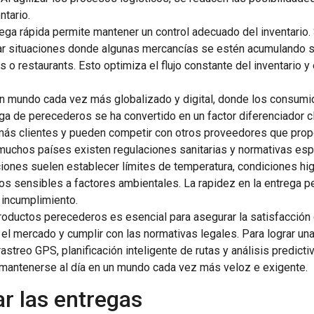
ntario.
rega rápida permite mantener un control adecuado del inventario.
ar situaciones donde algunas mercancías se estén acumulando 
as o restaurants. Esto optimiza el flujo constante del inventario y
 un mundo cada vez más globalizado y digital, donde los consum
rega de perecederos se ha convertido en un factor diferenciador
más clientes y pueden competir con otros proveedores que prop
 muchos países existen regulaciones sanitarias y normativas espe
ciones suelen establecer límites de temperatura, condiciones h
os sensibles a factores ambientales. La rapidez en la entrega p
 incumplimiento.
productos perecederos es esencial para asegurar la satisfacción d
 el mercado y cumplir con las normativas legales. Para lograr una 
reo GPS, planificación inteligente de rutas y análisis predictiv
 mantenerse al día en un mundo cada vez más veloz e exigente.
ar las entregas