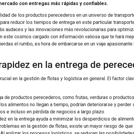
mercado con entregas más rápidas y confiables.
alidad de los productos perecederos en un universo de transporte
 para reducir los tiempos de entrega en este particular transport
ás audaces y las innovaciones más revolucionarias para optimiza
n este cosmos cargado con información valiosa que te hará mejo
erdas el rumbo, es hora de embarcarse en un viaje apasionante ha
 rapidez en la entrega de perec
cial en la gestión de flotas y logística en general. El factor cl
ega de productos perecederos, como frutas, verduras o productos 
os alimentos no llegan a tiempo, podrían deteriorarse y perder su
hos e incluso en pérdida de negocios a largo plazo.
idez en la entrega ayuda a minimizar los desperdicios de alime
roblemas en la gestión de flotas, existe un mayor riesgo de que
. Al agilizar los procesos logísticos, se reducen las posibilid