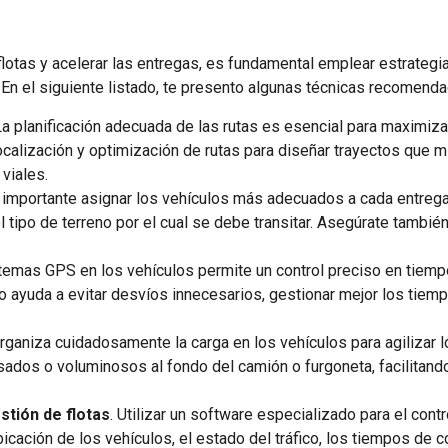
flotas y acelerar las entregas, es fundamental emplear estrategi
a. En el siguiente listado, te presento algunas técnicas recome
La planificación adecuada de las rutas es esencial para maximizar 
calización y optimización de rutas para diseñar trayectos que 
viales.
s importante asignar los vehículos más adecuados a cada entreg
 el tipo de terreno por el cual se debe transitar. Asegúrate tambi
stemas GPS en los vehículos permite un control preciso en tiempo 
to ayuda a evitar desvíos innecesarios, gestionar mejor los tie
Organiza cuidadosamente la carga en los vehículos para agilizar
dos o voluminosos al fondo del camión o furgoneta, facilitando
tión de flotas
. Utilizar un software especializado para el cont
bicación de los vehículos, el estado del tráfico, los tiempos de 