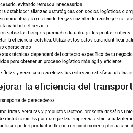
ecesario, evitando retrasos innecesarios.
era establecer alianzas estratégicas con socios logísticos o e
n momentos pico o cuando tengas una alta demanda que no pueda
la calidad del servicio.
ción sobre los tiempos promedio de entrega, los puntos crítico
tar la eficiencia logística. Utiliza estos datos para identificar 
us operaciones.
stas técnicas dependerá del contexto específico de tu negocio
dos para obtener un proceso logístico más ágil y eficiente.
e flotas y verás cómo aceleras tus entregas satisfaciendo las n
jorar la eficiencia del transpo
l transporte de perecederos
mo frutas, verduras y productos lácteos, presenta desafíos úni
o de distribución. Es por eso que las empresas están constante
rantizar que los productos lleguen en condiciones óptimas a su de