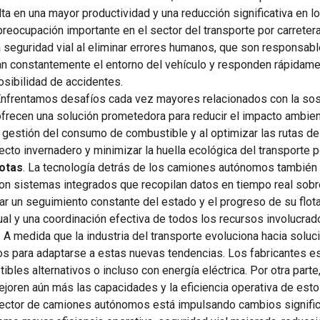
a en una mayor productividad y una reducción significativa en l
 preocupación importante en el sector del transporte por carret
la seguridad vial al eliminar errores humanos, que son respons
an constantemente el entorno del vehículo y responden rápidame
sibilidad de accidentes.
Enfrentamos desafíos cada vez mayores relacionados con la sost
ecen una solución prometedora para reducir el impacto ambiental
de gestión del consumo de combustible y al optimizar las rutas 
cto invernadero y minimizar la huella ecológica del transporte po
lotas
. La tecnología detrás de los camiones autónomos también
 Con sistemas integrados que recopilan datos en tiempo real sobr
r un seguimiento constante del estado y el progreso de su flota.
ual y una coordinación efectiva de todos los recursos involucrad
. A medida que la industria del transporte evoluciona hacia solu
 para adaptarse a estas nuevas tendencias. Los fabricantes e
bles alternativos o incluso con energía eléctrica. Por otra part
 mejoren aún más las capacidades y la eficiencia operativa de esto
sector de camiones autónomos está impulsando cambios significat