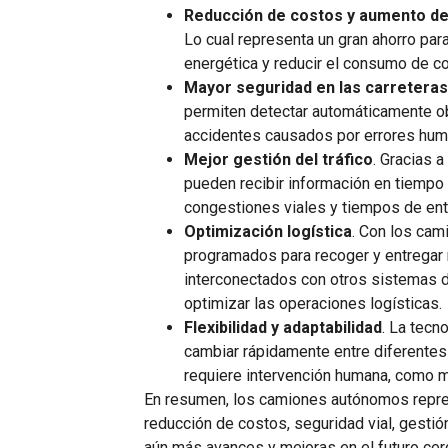
Reducción de costos y aumento de 
Lo cual representa un gran ahorro par
energética y reducir el consumo de co
Mayor seguridad en las carretera
permiten detectar automáticamente obs
accidentes causados por errores huma
Mejor gestión del tráfico
. Gracias 
pueden recibir información en tiempo r
congestiones viales y tiempos de en
Optimización logística
. Con los cam
programados para recoger y entregar 
interconectados con otros sistemas de
optimizar las operaciones logísticas.
Flexibilidad y adaptabilidad
. La tecn
cambiar rápidamente entre diferentes
requiere intervención humana, como m
En resumen, los camiones autónomos represe
reducción de costos, seguridad vial, gestió
aún más avances y mejoras en el futuro cer