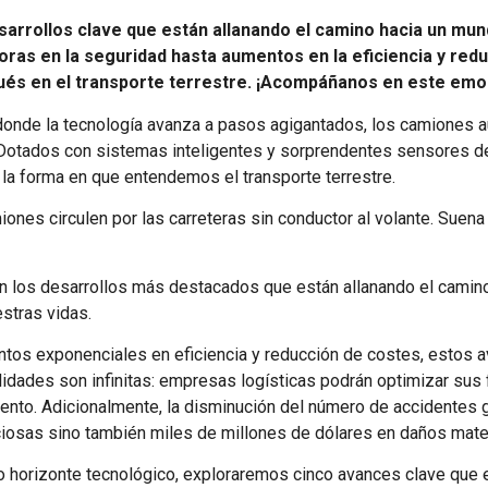
esarrollos clave que están allanando el camino hacia un 
oras en la seguridad hasta aumentos en la eficiencia y re
ués en el transporte terrestre. ¡Acompáñanos en este emoci
donde la tecnología avanza a pasos agigantados, los camiones
e. Dotados con sistemas inteligentes y sorprendentes sensores 
 la forma en que entendemos el transporte terrestre.
ones circulen por las carreteras sin conductor al volante. Suena 
en los desarrollos más destacados que están allanando el camin
stras vidas.
tos exponenciales en eficiencia y reducción de costes, estos 
lidades son infinitas: empresas logísticas podrán optimizar sus
to. Adicionalmente, la disminución del número de accidentes gr
ciosas sino también miles de millones de dólares en daños mate
vo horizonte tecnológico, exploraremos cinco avances clave que 