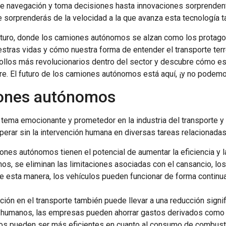
 navegación y toma decisiones hasta innovaciones sorprendent
 sorprenderás de la velocidad a la que avanza esta tecnología 
turo, donde los camiones autónomos se alzan como los protagon
stras vidas y cómo nuestra forma de entender el transporte terr
rrollos más revolucionarios dentro del sector y descubre cómo e
re. El futuro de los camiones autónomos está aquí, ¡y no podemo
miones autónomos
tema emocionante y prometedor en la industria del transporte y l
erar sin la intervención humana en diversas tareas relacionadas
ones autónomos tienen el potencial de aumentar la eficiencia y la
s, se eliminan las limitaciones asociadas con el cansancio, lo
e esta manera, los vehículos pueden funcionar de forma continua
ción en el transporte también puede llevar a una reducción signif
 humanos, las empresas pueden ahorrar gastos derivados como s
os pueden ser más eficientes en cuanto al consumo de combusti