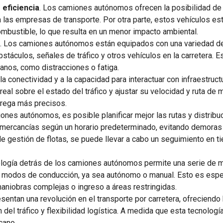
eficiencia
. Los camiones autónomos ofrecen la posibilidad de 
a las empresas de transporte. Por otra parte, estos vehículos es
mbustible, lo que resulta en un menor impacto ambiental.
s
. Los camiones autónomos están equipados con una variedad d
táculos, señales de tráfico y otros vehículos en la carretera. E
nos, como distracciones o fatiga.
a la conectividad y a la capacidad para interactuar con infraestr
eal sobre el estado del tráfico y ajustar su velocidad y ruta de 
trega más precisos.
iones autónomos, es posible planificar mejor las rutas y distrib
mercancías según un horario predeterminado, evitando demoras in
 gestión de flotas, se puede llevar a cabo un seguimiento en t
ología detrás de los camiones autónomos permite una serie de m
 modos de conducción, ya sea autónomo o manual. Esto es espec
aniobras complejas o ingreso a áreas restringidas.
ntan una revolución en el transporte por carretera, ofreciendo 
n del tráfico y flexibilidad logística. A medida que esta tecnol
cano.