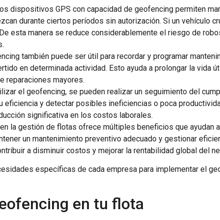
Los dispositivos GPS con capacidad de geofencing permiten mar
can durante ciertos períodos sin autorización. Si un vehículo cr
sa. De esta manera se reduce considerablemente el riesgo de rob
s.
fencing también puede ser útil para recordar y programar manten
ertido en determinada actividad. Esto ayuda a prolongar la vida úti
de reparaciones mayores.
utilizar el geofencing, se pueden realizar un seguimiento del cum
u eficiencia y detectar posibles ineficiencias o poca productivid
ucción significativa en los costos laborales.
n la gestión de flotas ofrece múltiples beneficios que ayudan a
mantener un mantenimiento preventivo adecuado y gestionar efici
tribuir a disminuir costos y mejorar la rentabilidad global del n
ecesidades específicas de cada empresa para implementar el g
ofencing en tu flota