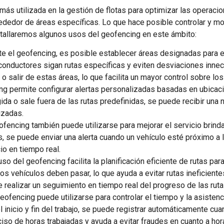
ás utilizada en la gestión de flotas para optimizar las operacion
rededor de áreas específicas. Lo que hace posible controlar y m
etallaremos algunos usos del geofencing en este ámbito:
te el geofencing, es posible establecer áreas designadas para el
s conductores sigan rutas específicas y eviten desviaciones inn
 o salir de estas áreas, lo que facilita un mayor control sobre los
ing permite configurar alertas personalizadas basadas en ubicaci
ida o sale fuera de las rutas predefinidas, se puede recibir una 
izadas.
eofencing también puede utilizarse para mejorar el servicio brind
 se puede enviar una alerta cuando un vehículo esté próximo a lle
io en tiempo real.
 uso del geofencing facilita la planificación eficiente de rutas pa
s vehículos deben pasar, lo que ayuda a evitar rutas ineficiente
 realizar un seguimiento en tiempo real del progreso de las ruta
 geofencing puede utilizarse para controlar el tiempo y la asistenc
 inicio y fin del trabajo, se puede registrar automáticamente cu
reciso de horas trabajadas y ayuda a evitar fraudes en cuanto a hor