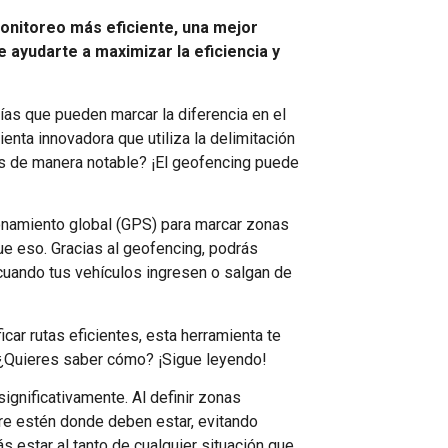
monitoreo más eficiente, una mejor
 ayudarte a maximizar la eficiencia y
ías que pueden marcar la diferencia en el
enta innovadora que utiliza la delimitación
os de manera notable? ¡El geofencing puede
onamiento global (GPS) para marcar zonas
ue eso. Gracias al geofencing, podrás
cuando tus vehículos ingresen o salgan de
icar rutas eficientes, esta herramienta te
. ¿Quieres saber cómo? ¡Sigue leyendo!
gnificativamente. Al definir zonas
mpre estén donde deben estar, evitando
 estar al tanto de cualquier situación que