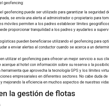
el geofencing:
 el geofencing puede ser utilizado para garantizar la seguridad de
ada, se envía una alerta al administrador o propietario para t
s móviles permiten a los padres establecer límites geográficos p
ede proporcionar tranquilidad a los padres y ayudarles a superv
ogísticas pueden beneficiarse utilizando el geofencing para opt
dar a enviar alertas al conductor cuando se acerca a un determi
en utilizar el geofencing para ofrecer un mejor servicio a sus cli
acerque al hotel con información sobre su reserva o la posibilid
erramienta que aprovecha la tecnología GPS y los límites virtua
aciones empresariales en diferentes sectores. No cabe duda de q
y mejorando la eficiencia en muchos aspectos de nuestras vida
n la gestión de flotas
s