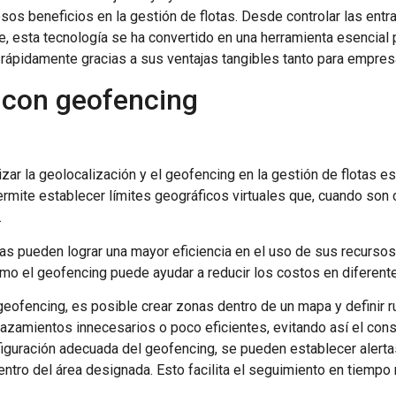
os beneficios en la gestión de flotas. Desde controlar las entrad
nte, esta tecnología se ha convertido en una herramienta esencial 
o rápidamente gracias a sus ventajas tangibles tanto para empr
 con geofencing
zar la geolocalización y el geofencing en la gestión de flotas es
rmite establecer límites geográficos virtuales que, cuando son c
.
as pueden lograr una mayor eficiencia en el uso de sus recursos
ómo el geofencing puede ayudar a reducir los costos en diferent
el geofencing, es posible crear zonas dentro de un mapa y definir
splazamientos innecesarios o poco eficientes, evitando así el c
figuración adecuada del geofencing, se pueden establecer alerta
ntro del área designada. Esto facilita el seguimiento en tiempo 