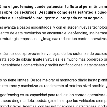
ómo el geofencing puede potenciar tu flota al permitir un 
ol sobre los recursos. Descubre cómo esta estrategia puede
as a su aplicación inteligente e integrada en tu negocio.
otas avanza a pasos agigantados, y con él surgen nuevas tecnolog
centro de esta revolución se encuentra el geofencing, una herrami
u estrategia empresarial. ¿Imaginas reducir tus costes operativ
 técnica que aprovecha las ventajas de los sistemas de posici
trata solo de dibujar límites virtuales, es mucho más poderoso q
necesidades comerciales y recibir notificaciones instantáneas 
s no tiene límites. Desde mejorar el monitoreo diario hasta planif
tus recursos y maximizar su rendimiento al máximo nivel posible
eofencing es su capacidad para reducir los costes operativos si
deseas dirigir tu flota, podrás garantizar que tus vehículos sie
roductivos. Además, con las notificaciones instantáneas, podrás