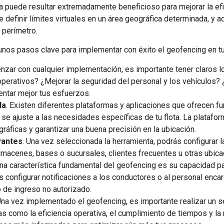
a puede resultar extremadamente beneficioso para mejorar la efi
 definir límites virtuales en un área geográfica determinada, y 
 perímetro.
unos pasos clave para implementar con éxito el geofencing en tu 
nzar con cualquier implementación, es importante tener claros l
operativos? ¿Mejorar la seguridad del personal y los vehículos?
ientar mejor tus esfuerzos.
da
. Existen diferentes plataformas y aplicaciones que ofrecen f
se ajuste a las necesidades específicas de tu flota. La plataform
ráficas y garantizar una buena precisión en la ubicación.
vantes
. Una vez seleccionada la herramienta, podrás configurar 
almacenes, bases o sucursales, clientes frecuentes u otras ubic
Una característica fundamental del geofencing es su capacidad pa
 configurar notificaciones a los conductores o al personal encar
o de ingreso no autorizado.
Una vez implementado el geofencing, es importante realizar un s
cas como la eficiencia operativa, el cumplimiento de tiempos y l