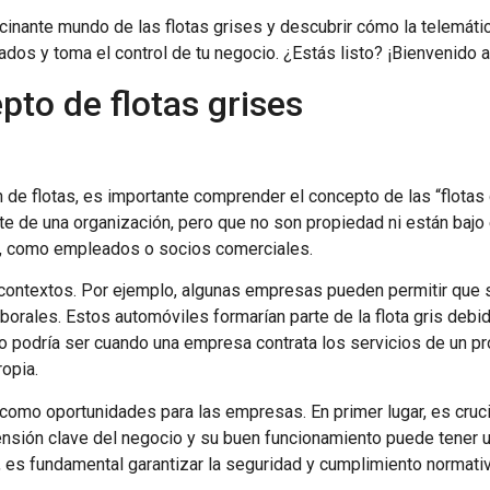
scinante mundo de las flotas grises y descubrir cómo la telemáti
os y toma el control de tu negocio. ¿Estás listo? ¡Bienvenido al 
pto de flotas grises
n de flotas, es importante comprender el concepto de las “flotas 
e de una organización, pero que no son propiedad ni están bajo e
os, como empleados o socios comerciales.
contextos. Por ejemplo, algunas empresas pueden permitir que 
aborales. Estos automóviles formarían parte de la flota gris deb
o podría ser cuando una empresa contrata los servicios de un pro
ropia.
 como oportunidades para las empresas. En primer lugar, es cruc
nsión clave del negocio y su buen funcionamiento puede tener un
te, es fundamental garantizar la seguridad y cumplimiento normat