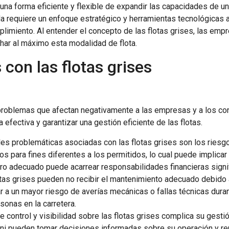
 una forma eficiente y flexible de expandir las capacidades de u
da requiere un enfoque estratégico y herramientas tecnológicas
plimiento. Al entender el concepto de las flotas grises, las e
har al máximo esta modalidad de flota.
con las flotas grises
 problemas que afectan negativamente a las empresas y a los co
fectiva y garantizar una gestión eficiente de las flotas.
ales problemáticas asociadas con las flotas grises son los riesg
os para fines diferentes a los permitidos, lo cual puede implicar
uro adecuado puede acarrear responsabilidades financieras signi
otas grises pueden no recibir el mantenimiento adecuado debido a
r a un mayor riesgo de averías mecánicas o fallas técnicas duran
sonas en la carretera.
 de control y visibilidad sobre las flotas grises complica su gest
ni pueden tomar decisiones informadas sobre su operación y rend