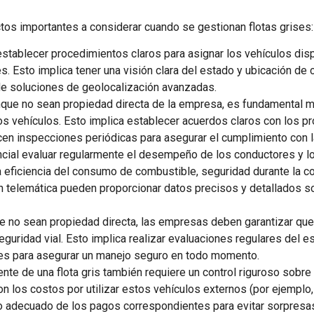
os importantes a considerar cuando se gestionan flotas grises:
establecer procedimientos claros para asignar los vehículos dispo
. Esto implica tener una visión clara del estado y ubicación de
 de soluciones de geolocalización avanzadas.
nque no sean propiedad directa de la empresa, es fundamental ma
 vehículos. Esto implica establecer acuerdos claros con los pro
en inspecciones periódicas para asegurar el cumplimiento con l
ncial evaluar regularmente el desempeño de los conductores y los
 eficiencia del consumo de combustible, seguridad durante la c
n telemática pueden proporcionar datos precisos y detallados 
e no sean propiedad directa, las empresas deben garantizar que l
uridad vial. Esto implica realizar evaluaciones regulares del es
res para asegurar un manejo seguro en todo momento.
iente de una flota gris también requiere un control riguroso sob
 los costos por utilizar estos vehículos externos (por ejemplo, t
to adecuado de los pagos correspondientes para evitar sorpres