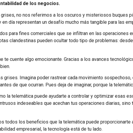
ntabilidad de los negocios.
s grises, no nos referimos a los oscuros y misteriosos buques p
oy en día representan un desafío mucho más tangible para las emp
os para fines comerciales que se infiltran en las operaciones 
flotas clandestinas pueden ocultar todo tipo de problemas: desde
ue te cuente algo emocionante. Gracias a los avances tecnológico
 bien.
otas grises. Imagina poder rastrear cada movimiento sospechoso,
antes de que ocurran. Pues deja de imaginar, porque la telemátic
mo la telemática puede ayudarte a controlar y optimizar esas esc
ntrusos indeseables que acechan tus operaciones diarias, sin
 todos los beneficios que la telemática puede proporcionarte a
bilidad empresarial, la tecnología está de tu lado.