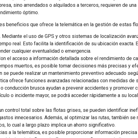
resa, sino arrendados o alquilados a terceros, requieren de una
endimiento óptimo.
s beneficios que ofrece la telemática en la gestión de estas flo
. Mediante el uso de GPS y otros sistemas de localización avanz
empo real. Esto facilita la identificación de su ubicación exacta. 
ender cualquier eventualidad o emergencia.
Con el acceso a información detallada sobre el rendimiento de 
empos muertos, es posible tomar decisiones más precisas y efect
n se puede realizar un mantenimiento preventivo adecuado segú
ática ofrece funciones avanzadas relacionadas con medidas de se
 o conducción brusca ayudan a prevenir accidentes y promover 
culo o incidente mayor, se podrá acceder rápidamente a su local
 un control total sobre las flotas grises, se pueden identificar ine
 gastos innecesarios. Además, al optimizar las rutas, también s
, lo cual a largo plazo implica un ahorro significativo.
cias a la telemática, es posible proporcionar información precis