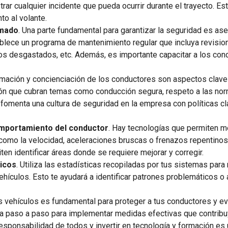
rar cualquier incidente que pueda ocurrir durante el trayecto. E
o al volante.
amado
. Una parte fundamental para garantizar la seguridad es as
lece un programa de mantenimiento regular que incluya revision
os desgastados, etc. Además, es importante capacitar a los con
rmación y concienciación de los conductores son aspectos clave 
ón que cubran temas como conducción segura, respeto a las norm
fomenta una cultura de seguridad en la empresa con políticas c
comportamiento del conductor
. Hay tecnologías que permiten m
 como la velocidad, aceleraciones bruscas o frenazos repentino
ten identificar áreas donde se requiere mejorar y corregir.
dicos
. Utiliza las estadísticas recopiladas por tus sistemas para
vehículos. Esto te ayudará a identificar patrones problemáticos 
s vehículos es fundamental para proteger a tus conductores y ev
paso a paso para implementar medidas efectivas que contribuya
esponsabilidad de todos y invertir en tecnología y formación es 