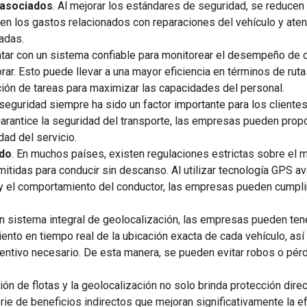
 asociados
. Al mejorar los estándares de seguridad, se reducen 
n en los gastos relacionados con reparaciones del vehículo y a
adas.
ontar con un sistema confiable para monitorear el desempeño de 
rar. Esto puede llevar a una mayor eficiencia en términos de ru
ción de tareas para maximizar las capacidades del personal.
 seguridad siempre ha sido un factor importante para los cliente
garantice la seguridad del transporte, las empresas pueden propo
dad del servicio.
ado
. En muchos países, existen regulaciones estrictas sobre el
itidas para conducir sin descanso. Al utilizar tecnología GPS a
 y el comportamiento del conductor, las empresas pueden cumpli
 un sistema integral de geolocalización, las empresas pueden ten
ento en tiempo real de la ubicación exacta de cada vehículo, as
ntivo necesario. De esta manera, se pueden evitar robos o pérd
ión de flotas y la geolocalización no solo brinda protección dire
ie de beneficios indirectos que mejoran significativamente la efi