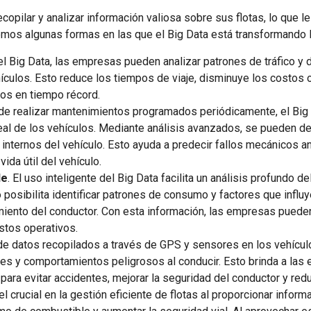
copilar y analizar información valiosa sobre sus flotas, lo que 
emos algunas formas en las que el Big Data está transformando l
el Big Data, las empresas pueden analizar patrones de tráfico y d
ículos. Esto reduce los tiempos de viaje, disminuye los costos o
ios en tiempo récord.
r de realizar mantenimientos programados periódicamente, el Big
al de los vehículos. Mediante análisis avanzados, se pueden de
nternos del vehículo. Esto ayuda a predecir fallos mecánicos an
ida útil del vehículo.
le
. El uso inteligente del Big Data facilita un análisis profund
o posibilita identificar patrones de consumo y factores que influ
iento del conductor. Con esta información, las empresas puede
stos operativos.
 de datos recopilados a través de GPS y sensores en los vehícul
les y comportamientos peligrosos al conducir. Esto brinda a las 
ara evitar accidentes, mejorar la seguridad del conductor y red
rucial en la gestión eficiente de flotas al proporcionar informac