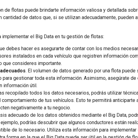
n de flotas puede brindarte información valiosa y detallada sobr
an cantidad de datos que, si se utilizan adecuadamente, pueden 
implementar el Big Data en tu gestión de flotas:
que debes hacer es asegurarte de contar con los medios necesari
nsores instalados en cada vehículo que registren información co
ro que consideres importante.
 adecuados
. El volumen de datos generado por una flota puede s
ara gestionar toda esta información. Asimismo, asegúrate de c
 información útil.
as recopilado todos los datos necesarios, podrás utilizar técnic
el comportamiento de tus vehículos. Esto te permitirá anticipart
cten negativamente a tu negocio.
lisis adecuado de los datos obtenidos mediante el Big Data, pod
or ejemplo, podrías descubrir que algunos conductores están rea
le de lo necesario. Utiliza esta información para implementar 
Otra forma en la que el Big Data puede ser útil en la gestión de fl