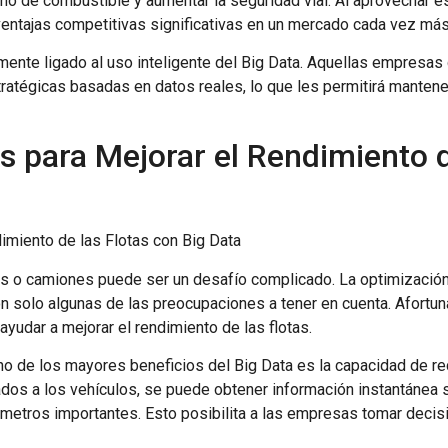
o de combustible y aumentar la seguridad vial. Al aprovechar es
ntajas competitivas significativas en un mercado cada vez más
mamente ligado al uso inteligente del Big Data. Aquellas empresa
ratégicas basadas en datos reales, lo que les permitirá manten
 para Mejorar el Rendimiento d
imiento de las Flotas con Big Data
los o camiones puede ser un desafío complicado. La optimización 
 solo algunas de las preocupaciones a tener en cuenta. Afortuna
udar a mejorar el rendimiento de las flotas.
Uno de los mayores beneficios del Big Data es la capacidad de rec
s a los vehículos, se puede obtener información instantánea sob
etros importantes. Esto posibilita a las empresas tomar decis