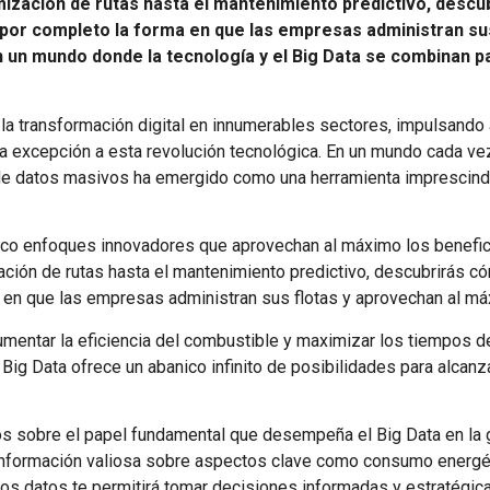
timización de rutas hasta el mantenimiento predictivo, des
por completo la forma en que las empresas administran su
 un mundo donde la tecnología y el Big Data se combinan par
e la transformación digital en innumerables sectores, impulsand
una excepción a esta revolución tecnológica. En un mundo cada ve
is de datos masivos ha emergido como una herramienta imprescindi
inco enfoques innovadores que aprovechan al máximo los benefici
zación de rutas hasta el mantenimiento predictivo, descubrirás
 en que las empresas administran sus flotas y aprovechan al m
umentar la eficiencia del combustible y maximizar los tiempos de
Big Data ofrece un abanico infinito de posibilidades para alcanz
os sobre el papel fundamental que desempeña el Big Data en la 
información valiosa sobre aspectos clave como consumo energét
os datos te permitirá tomar decisiones informadas y estratégic