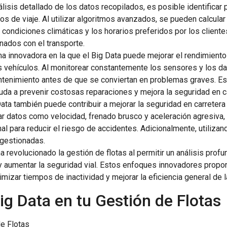
nálisis detallado de los datos recopilados, es posible identific
pos de viaje. Al utilizar algoritmos avanzados, se pueden calcula
s condiciones climáticas y los horarios preferidos por los cliente
nados con el transporte.
rma innovadora en la que el Big Data puede mejorar el rendimiento
 vehículos. Al monitorear constantemente los sensores y los dat
tenimiento antes de que se conviertan en problemas graves. Est
uda a prevenir costosas reparaciones y mejora la seguridad en c
 Data también puede contribuir a mejorar la seguridad en carreter
zar datos como velocidad, frenado brusco y aceleración agresiva
l para reducir el riesgo de accidentes. Adicionalmente, utilizand
ngestionadas.
a revolucionado la gestión de flotas al permitir un análisis prof
y aumentar la seguridad vial. Estos enfoques innovadores propor
izar tiempos de inactividad y mejorar la eficiencia general de l
 Data en tu Gestión de Flotas
e Flotas